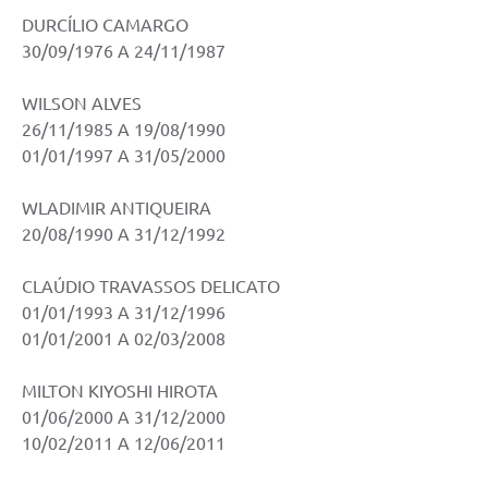
DURCÍLIO CAMARGO
Serviços Online
30/09/1976 A 24/11/1987
Ouvidoria
WILSON ALVES
Audiências Públicas
26/11/1985 A 19/08/1990
Arquivos para Download
01/01/1997 A 31/05/2000
Carta de Serviços
WLADIMIR ANTIQUEIRA
20/08/1990 A 31/12/1992
Notícias
Obras
CLAÚDIO TRAVASSOS DELICATO
01/01/1993 A 31/12/1996
Galeria de Vídeos
01/01/2001 A 02/03/2008
Departamentos
MILTON KIYOSHI HIROTA
Contas Públicas
01/06/2000 A 31/12/2000
10/02/2011 A 12/06/2011
Legislação