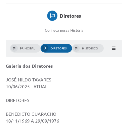
2ª VIA DE CONTA
Diretores
LICITAÇÕES
Conheça nossa História
CONCURSOS
PORTAL TRANSPARÊNCIA
PRINCIPAL
DIRETORES
HISTÓRICO
OUVIDORIA
Galeria dos Diretores
RECADASTRAMENTO
LOTEADOR
JOSÉ NILDO TAVARES
10/06/2025 - ATUAL
Hidrometria
DIRETORES
2° VIA CONTAS
Galeria de Fotos
BENEDICTO GUARACHO
18/11/1969 A 29/09/1976
Contratos