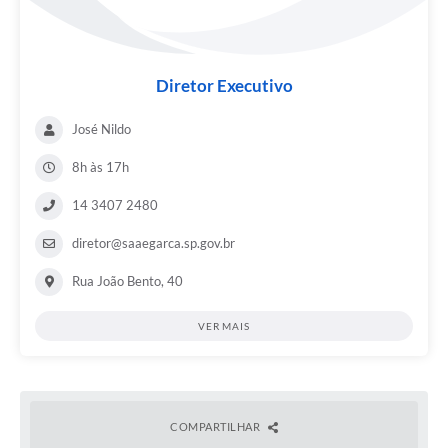
Serviços Online
Ouvidoria
Diretor Executivo
Audiências Públicas
José Nildo
Arquivos para Download
8h às 17h
Carta de Serviços
14 3407 2480
Notícias
diretor@saaegarca.sp.gov.br
Obras
Rua João Bento, 40
Galeria de Vídeos
VER MAIS
Departamentos
Contas Públicas
Legislação
COMPARTILHAR