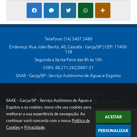
Links
Telefones Úteis
Transparência
Enquete
Telefone: (14) 3407 2480
Endereço: Rua João Bento, 40, Cascata - Garça/SP | CEP: 17400-
SIC
138
Segunda a Sexta-Feira das 8h às 16h
Contato
CNPJ: 48.211.262/0001-21
SAAE - Garça/SP - Serviço Autônomo de Águas e Esgotos
Versão do Sistema:
3.5.3 - 19/06/2026
SAAE - Garça/SP - Serviço Autônomo de Águas e
Portal atualizado em:
06/08/2026 16:13
Dados Abertos
Esgotos e os cookies: nosso site usa cookies para
melhorar a sua experiência de navegação. Ao
ACEITAR
continuar você concorda com a nossa
Política de
Copyright Instar - 2006-2026. Todos os direitos reservados -
Cookies
e
Privacidade
.
Instar Tecnologia
PERSONALIZAR