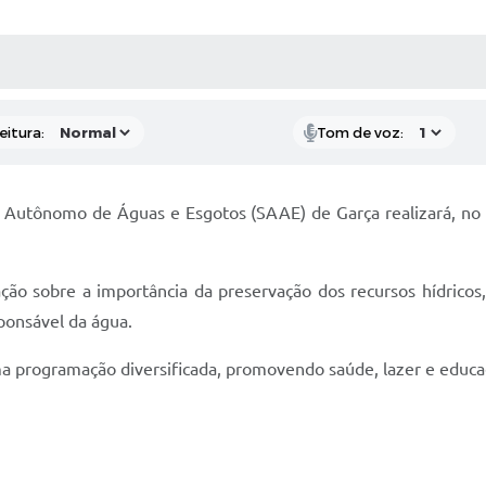
 MÍDIAS
RECEBA NOTÍCIAS
eitura:
Tom de voz:
o Autônomo de Águas e Esgotos (SAAE) de Garça realizará, no
ão sobre a importância da preservação dos recursos hídricos, 
ponsável da água.
a programação diversificada, promovendo saúde, lazer e educaç