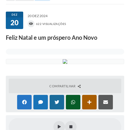
2ª VIA DE CONTA
DEZ
20 DEZ 2024
20
LICITAÇÕES
622 VISUALIZAÇÕES
CONCURSOS
Feliz Natal e um próspero Ano Novo
PORTAL TRANSPARÊNCIA
OUVIDORIA
RECADASTRAMENTO
LOTEADOR
COMPARTILHAR
Hidrometria
2° VIA CONTAS
Galeria de Fotos
Contratos