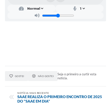
Serviços Online
Ouvidoria
Audiências Públicas
Arquivos para Download
Carta de Serviços
Notícias
Obras
Galeria de Vídeos
Seja o primeiro a curtir esta
GOSTEI
NÃO GOSTEI
notícia.
Departamentos
Contas Públicas
NOTÍCIA MAIS RECENTE
SAAE REALIZA O PRIMEIRO ENCONTRO DE 2025
DO "SAAE EM DIA"
Legislação