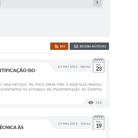
RSS
RECEBA NOTÍCIAS
MAI
23 MAI 2025 - 08h40
23
RTIFICAÇÃO ISO
eus serviços. No início deste mês, a autarquia realizou
a fundamental no processo de implementação do Sistema
735
VISUALIZAÇÕES
MAI
19 MAI 2025 - 10h36
19
TÉCNICA ÀS