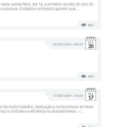
nesta quinta-feira, dia 16, a primeira reunião do ano do
tarquia. O objetivo principal é garantir que...
861
VISUALIZAÇÕES
DEZ
20 DEZ 2024 - 09h27
20
622
VISUALIZAÇÕES
DEZ
17 DEZ 2024 - 15h20
17
ano de muito trabalho, dedicação e compromisso em levar
 o controle e a eficiência no abastecimento. ✅...