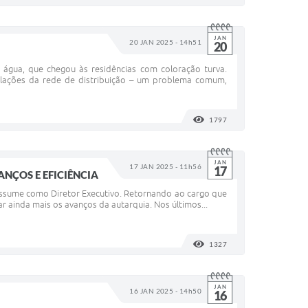
JAN
20 JAN 2025 - 14h51
20
 água, que chegou às residências com coloração turva.
lações da rede de distribuição – um problema comum,
1797
VISUALIZAÇÕES
JAN
17 JAN 2025 - 11h56
17
NÇOS E EFICIÊNCIA
 assume como Diretor Executivo. Retornando ao cargo que
r ainda mais os avanços da autarquia. Nos últimos...
1327
VISUALIZAÇÕES
JAN
16 JAN 2025 - 14h50
16