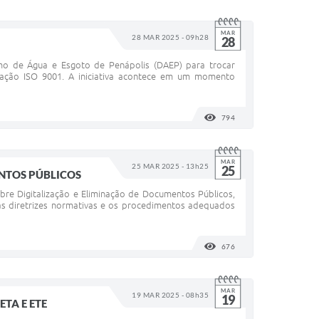
MAR
28 MAR 2025 - 09h28
28
mo de Água e Esgoto de Penápolis (DAEP) para trocar
cação ISO 9001. A iniciativa acontece em um momento
794
VISUALIZAÇÕES
MAR
25 MAR 2025 - 13h25
25
NTOS PÚBLICOS
bre Digitalização e Eliminação de Documentos Públicos,
 as diretrizes normativas e os procedimentos adequados
676
VISUALIZAÇÕES
MAR
19 MAR 2025 - 08h35
19
TA E ETE