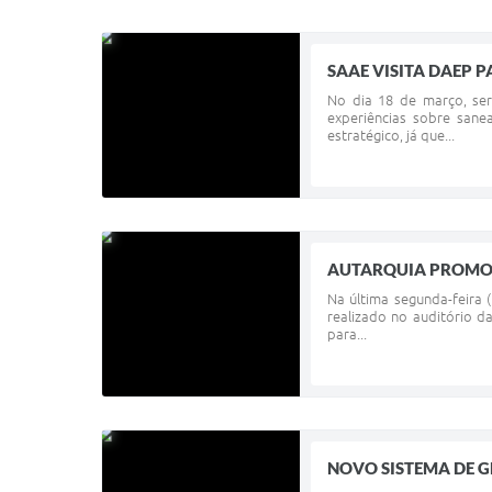
SAAE VISITA DAEP 
No dia 18 de março, se
experiências sobre san
estratégico, já que...
AUTARQUIA PROMOV
Na última segunda-feira 
realizado no auditório d
para...
NOVO SISTEMA DE G