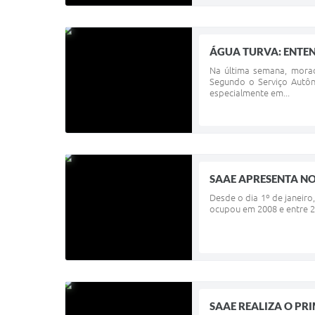
ÁGUA TURVA: ENTEN
Na última semana, morad
Segundo o Serviço Autô
especialmente em...
SAAE APRESENTA NO
Desde o dia 1º de janeir
ocupou em 2008 e entre 20
SAAE REALIZA O PR