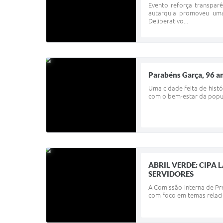
Evento reforça transpar
autarquia promoveu uma 
Deliberativo...
Parabéns Garça, 96 an
Uma cidade feita de histó
com o bem-estar da popul
ABRIL VERDE: CIPA
SERVIDORES
A Comissão Interna de Pre
com foco em temas relacio