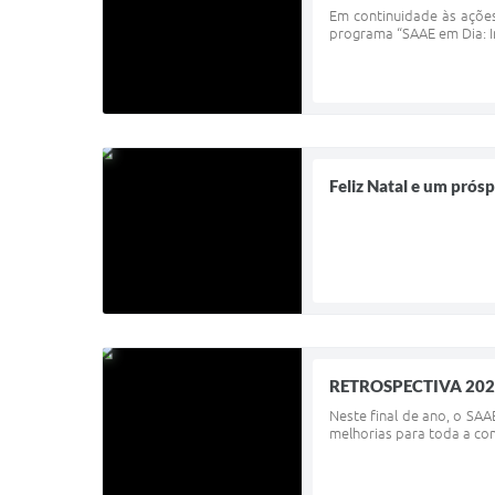
Em continuidade às ações 
programa “SAAE em Dia: In
Feliz Natal e um pró
RETROSPECTIVA 20
Neste final de ano, o SA
melhorias para toda a co