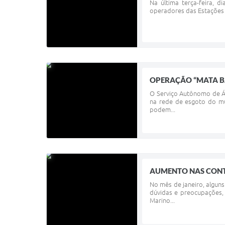
Na última terça-feira, 
operadores das Estações d
OPERAÇÃO “MATA BA
O Serviço Autônomo de Ág
na rede de esgoto do mun
podem...
AUMENTO NAS CONTA
No mês de janeiro, algun
dúvidas e preocupações, 
Marino...