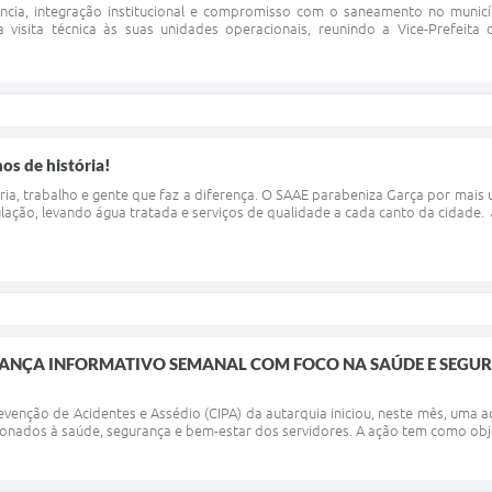
ência, integração institucional e compromisso com o saneamento no municí
visita técnica às suas unidades operacionais, reunindo a Vice-Prefeit
os de história!
ria, trabalho e gente que faz a diferença. O SAAE parabeniza Garça por mai
ação, levando água tratada e serviços de qualidade a cada canto da cidade.
 LANÇA INFORMATIVO SEMANAL COM FOCO NA SAÚDE E SEGU
venção de Acidentes e Assédio (CIPA) da autarquia iniciou, neste mês, uma aç
nados à saúde, segurança e bem-estar dos servidores. A ação tem como objeti