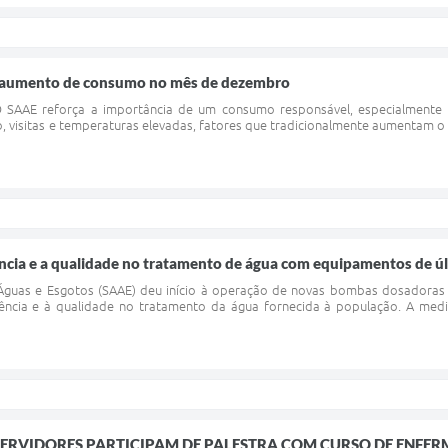
o aumento de consumo no mês de dezembro
SAAE reforça a importância de um consumo responsável, especialmente n
o, visitas e temperaturas elevadas, fatores que tradicionalmente aumentam
ência e a qualidade no tratamento de água com equipamentos de ú
guas e Esgotos (SAAE) deu início à operação de novas bombas dosadoras
iência e à qualidade no tratamento da água fornecida à população. A med
ERVIDORES PARTICIPAM DE PALESTRA COM CURSO DE ENFER