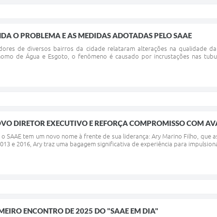
DA O PROBLEMA E AS MEDIDAS ADOTADAS PELO SAAE
ores de diversos bairros da cidade relataram alterações na qualidade da
nomo de Água e Esgoto, o fenômeno é causado por incrustações nas tubu
VO DIRETOR EXECUTIVO E REFORÇA COMPROMISSO COM AVA
o, o SAAE tem um novo nome à frente de sua liderança: Ary Marino Filho, que
13 e 2016, Ary traz uma bagagem significativa de experiência para impulsiona
IMEIRO ENCONTRO DE 2025 DO "SAAE EM DIA"