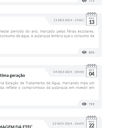
771
VISUALIZAÇÕES
DEZ
13 DEZ 2024 - 17h01
13
este período do ano, marcado pelas férias escolares,
 o consumo de água. A autarquia lembra que o consumo de
850
VISUALIZAÇÕES
DEZ
04 DEZ 2024 - 10h40
04
ltima geração
 na Estação de Tratamento de Água, marcando mais um
ida reflete o compromisso da autarquia em investir em
759
VISUALIZAÇÕES
NOV
22 NOV 2024 - 16h59
22
MAGEM DA ETEC