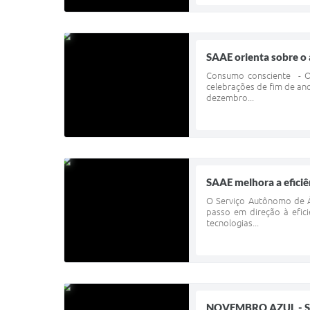
SAAE orienta sobre 
Consumo consciente - O 
celebrações de fim de an
dezembro...
SAAE melhora a efici
O Serviço Autônomo de Á
passo em direção à efic
tecnologias...
NOVEMBRO AZUL - S