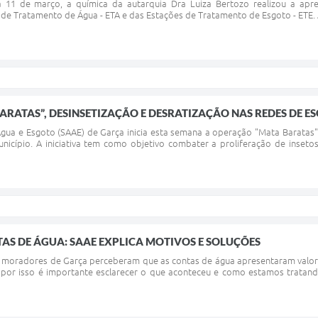
dia 11 de março, a química da autarquia Dra Luiza Bertozo realizou a ap
e Tratamento de Água - ETA e das Estações de Tratamento de Esgoto - ETE. A 
RATAS”, DESINSETIZAÇÃO E DESRATIZAÇÃO NAS REDES DE E
ua e Esgoto (SAAE) de Garça inicia esta semana a operação "Mata Baratas",
icípio. A iniciativa tem como objetivo combater a proliferação de inseto
S DE ÁGUA: SAAE EXPLICA MOTIVOS E SOLUÇÕES
s moradores de Garça perceberam que as contas de água apresentaram valor
por isso é importante esclarecer o que aconteceu e como estamos tratando