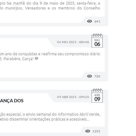
pio Na manhã do dia 9 de maio de 2025, sexta-feira, a
a do município, Vereadores e os membros do Conselho
641
VISUALIZAÇÕES
MAI
06 MAI 2025 - 08h48
06
s um ano de conquistas e reafirma seu compromisso diário
 💧 Parabéns, Garça! 💙
720
VISUALIZAÇÕES
ABR
09 ABR 2025 - 09h20
09
RANÇA DOS
ão especial, o envio semanal do Informativo Abril Verde,
vo disseminar orientações práticas e acessíveis...
1255
VISUALIZAÇÕES