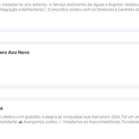
iniciadas no ano anterior, o Serviço Autônomo de Águas e Esgotos realizou 
tegração e Alinhamento”. O encontro contou com os Diretores e Gerentes da au
spero Ano Novo
24
AE celebra com gratidão e alegria as conquistas que marcaram 2024. Foi um 
munidade! 🌊 Avançamos Juntos: ✅ Instalamos os macromedidores, fortalecendo