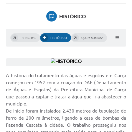
2ª VIA DE CONTA
HISTÓRICO
LICITAÇÕES
CONCURSOS
PRINCIPAL
HISTÓRICO
QUEM SOMOS?
PORTAL TRANSPARÊNCIA
OUVIDORIA
RECADASTRAMENTO
A história do tratamento das águas e esgotos em Garça
LOTEADOR
começou em 1952 com a criação do DAE (Departamento
de Águas e Esgotos) da Prefeitura Municipal de Garça
Hidrometria
que passou a captar e tratar a água que iria abastecer o
município.
2° VIA CONTAS
De início foram instalados 2.430 metros de tubulação de
Galeria de Fotos
ferro de 200 milímetros, ligando a casa de bombas da
Fazenda Cascata à cidade. O trabalho prosseguiu nos
Contratos