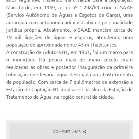
anos seguintes trazendo mais saúde para a população.
Serviços Online
Mais tarde, em 1969, a Lei nº 1.208/69 criou o SAAE
(Serviço Autônomo de Águas e Esgotos de Garça), uma
Ouvidoria
autarquia com autonomia administrativa e personalidade
jurídica própria. Atualmente, o SAAE mantém cerca de
Audiências Públicas
19 mil ligações de águas e esgotos, atendendo uma
Arquivos para Download
população de aproximadamente 45 mil habitantes.
A construção da Adutora B1, em 1961, foi um marco para
Carta de Serviços
o município. Há pouco mais de meio século eram
realizadas as obras e posterior inauguração da primeira
Notícias
tubulação que levaria água destinada ao abastecimento
Obras
da população. Com cerca de 7 quilômetros de extensão a
Estação de Captação B1 localiza-se há 5km da Estação de
Galeria de Vídeos
Tratamento de Água, na região central da cidade.
Departamentos
Contas Públicas
Legislação
COMPARTILHAR