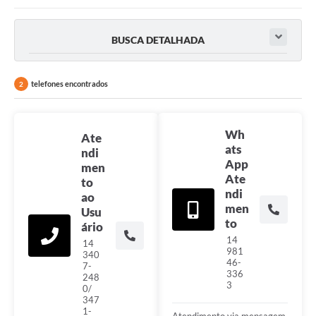
2ª VIA DE CONTA
BUSCA DETALHADA
LICITAÇÕES
CONCURSOS
telefones encontrados
2
PORTAL TRANSPARÊNCIA
Wh
Ate
OUVIDORIA
ats
ndi
App
men
RECADASTRAMENTO
Ate
to
ndi
LOTEADOR
ao
men
Usu
to
Hidrometria
ário
14
14
2° VIA CONTAS
981
340
46-
7-
336
Galeria de Fotos
248
3
0/
347
Contratos
1-