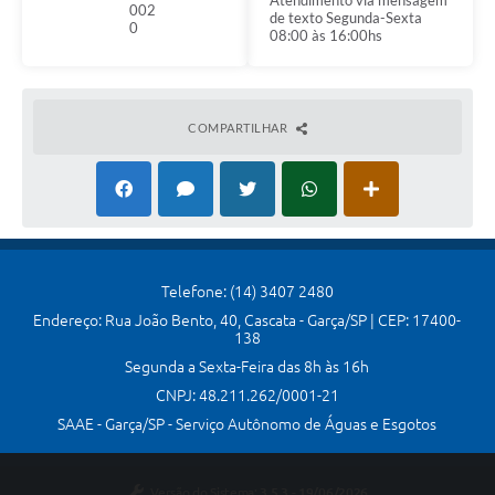
Atendimento via mensagem
002
de texto Segunda-Sexta
Serviços Online
0
08:00 às 16:00hs
Ouvidoria
Audiências Públicas
COMPARTILHAR
Arquivos para Download
Carta de Serviços
Notícias
Obras
Telefone: (14) 3407 2480
Endereço: Rua João Bento, 40, Cascata - Garça/SP | CEP: 17400-
Galeria de Vídeos
138
Segunda a Sexta-Feira das 8h às 16h
Departamentos
CNPJ: 48.211.262/0001-21
Contas Públicas
SAAE - Garça/SP - Serviço Autônomo de Águas e Esgotos
Legislação
Versão do Sistema:
3.5.3 - 19/06/2026