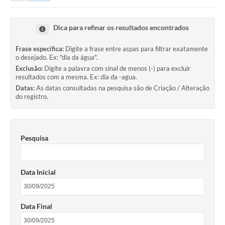
2ª VIA DE CONTA
Dica para refinar os resultados encontrados
LICITAÇÕES
Frase específica:
Digite a frase entre aspas para filtrar exatamente
o desejado. Ex: "dia da água".
CONCURSOS
Exclusão:
Digite a palavra com sinal de menos (-) para excluir
resultados com a mesma. Ex: dia da -agua.
PORTAL TRANSPARÊNCIA
Datas:
As datas consultadas na pesquisa são de Criação / Alteração
do registro.
OUVIDORIA
RECADASTRAMENTO
Pesquisa
LOTEADOR
Hidrometria
Data Inicial
2° VIA CONTAS
Galeria de Fotos
Data Final
Contratos