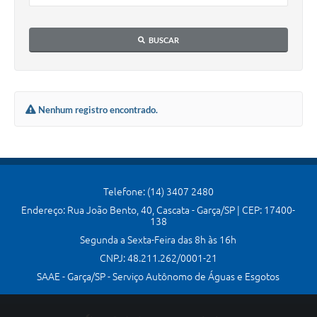
Serviços Online
BUSCAR
Ouvidoria
Audiências Públicas
Arquivos para Download
Nenhum registro encontrado.
Carta de Serviços
Notícias
Obras
Telefone: (14) 3407 2480
Galeria de Vídeos
Endereço: Rua João Bento, 40, Cascata - Garça/SP | CEP: 17400-
138
Departamentos
Segunda a Sexta-Feira das 8h às 16h
CNPJ: 48.211.262/0001-21
Contas Públicas
SAAE - Garça/SP - Serviço Autônomo de Águas e Esgotos
Legislação